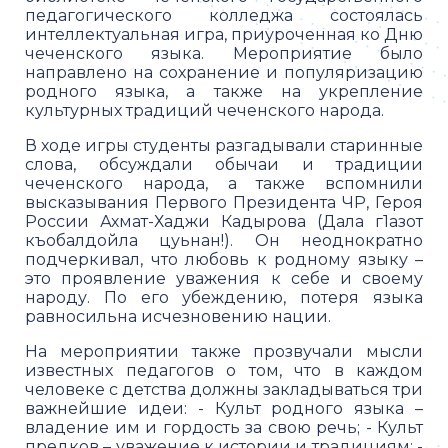
педагогического колледжа состоялась
интеллектуальная игра, приуроченная ко Дню
чеченского языка. Мероприятие было
направлено на сохранение и популяризацию
родного языка, а также на укрепление
культурных традиций чеченского народа.
В ходе игры студенты разгадывали старинные
слова, обсуждали обычаи и традиции
чеченского народа, а также вспомнили
высказывания Первого Президента ЧР, Героя
России Ахмат-Хаджи Кадырова (Дала г1азот
къобалдойла цуьнан!). Он неоднократно
подчеркивал, что любовь к родному языку –
это проявление уважения к себе и своему
народу. По его убеждению, потеря языка
равносильна исчезновению нации.
На мероприятии также прозвучали мысли
известных педагогов о том, что в каждом
человеке с детства должны закладываться три
важнейшие идеи: - Культ родного языка –
владение им и гордость за свою речь; - Культ
предков – уважение к истории и традициям; -