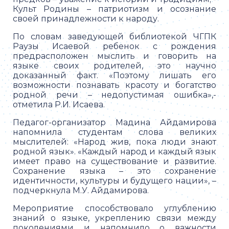
Культ Родины – патриотизм и осознание
своей принадлежности к народу.
По словам заведующей библиотекой ЧГПК
Раузы Исаевой ребенок с рождения
предрасположен мыслить и говорить на
языке своих родителей, это научно
доказанный факт. «Поэтому лишать его
возможности познавать красоту и богатство
родной речи – недопустимая ошибка»,-
отметила Р.И. Исаева.
Педагог-организатор Мадина Айдамирова
напомнила студентам слова великих
мыслителей: «Народ жив, пока люди знают
родной язык». «Каждый народ и каждый язык
имеет право на существование и развитие.
Сохранение языка – это сохранение
идентичности, культуры и будущего нации», –
подчеркнула М.У. Айдамирова.
Мероприятие способствовало углублению
знаний о языке, укреплению связи между
поколениями и напомнило о важности