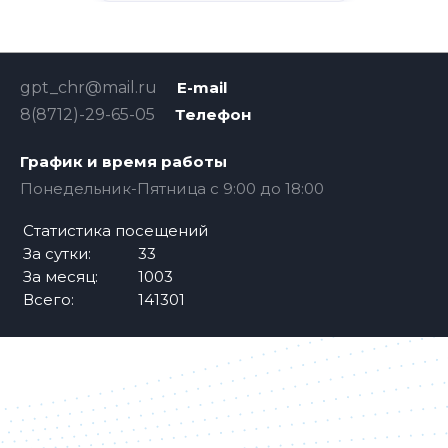
gpt_chr@mail.ru
E-mail
8(8712)-29-65-05
Телефон
График и время работы
Понедельник-Пятница с 9:00 до 18:00
Статистика посещений
За сутки:
33
За месяц:
1003
Всего:
141301