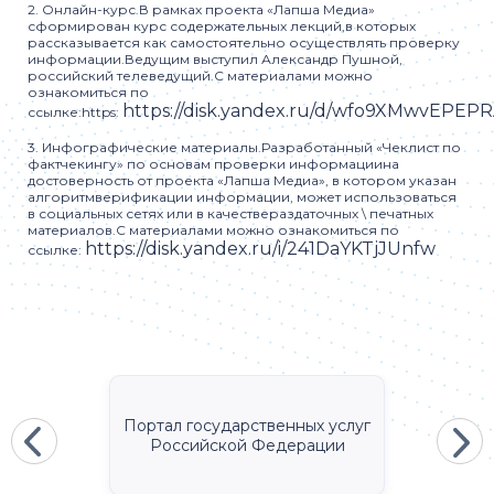
2. Онлайн-курс.В рамках проекта «Лапша Медиа»
сформирован курс содержательных лекций,в которых
рассказывается как самостоятельно осуществлять проверку
информации.Ведущим выступил Александр Пушной,
российский телеведущий.С материалами можно
ознакомиться по
https://disk.yandex.ru/d/wfo9XMwvEPEPR
ссылке:https:
3. Инфографические материалы.Разработанный «Чеклист по
фактчекингу» по основам проверки информациина
достоверность от проекта «Лапша Медиа», в котором указан
алгоритмверификации информации, может использоваться
в социальных сетях или в качествераздаточных \ печатных
материалов.С материалами можно ознакомиться по
https://disk.yandex.ru/i/241DaYKTjJUnfw
ссылке:
Портал государственных услуг
Российской Федерации